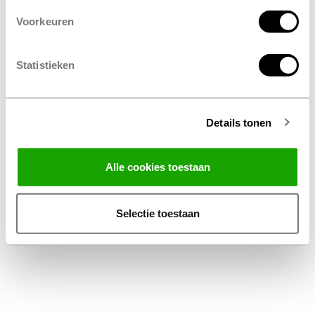
Voorkeuren
Statistieken
Details tonen
Facebook
Instagram
LinkedIn
Alle cookies toestaan
Algemene voorwaarden
Privacy Statement
Selectie toestaan
Disclaimer