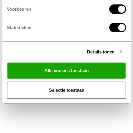
Voorkeuren
Statistieken
Details tonen
Facebook
Instagram
LinkedIn
Alle cookies toestaan
Algemene voorwaarden
Privacy Statement
Selectie toestaan
Disclaimer