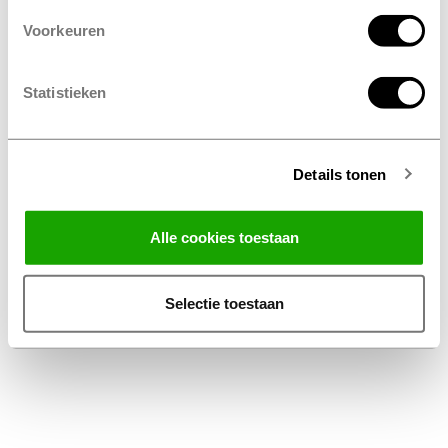
Voorkeuren
Statistieken
Details tonen
Facebook
Instagram
LinkedIn
Alle cookies toestaan
Algemene voorwaarden
Privacy Statement
Selectie toestaan
Disclaimer