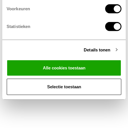
Voorkeuren
Statistieken
Details tonen
Facebook
Instagram
LinkedIn
Alle cookies toestaan
Algemene voorwaarden
Privacy Statement
Selectie toestaan
Disclaimer